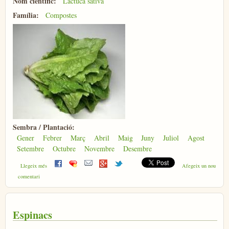
Nom científic:
Lactuca sativa
Família:
Compostes
Sembra / Plantació:
Gener
Febrer
Març
Abril
Maig
Juny
Juliol
Agost
Setembre
Octubre
Novembre
Desembre
sobre Enciam
Llegeix més
Afegeix un nou
comentari
Espinacs