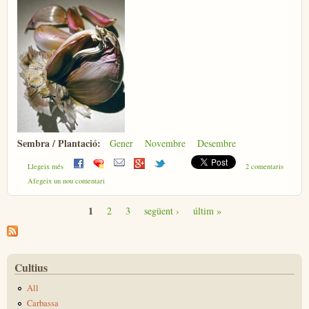
Sembra / Plantació:
Gener
Novembre
Desembre
sobre All
Llegeix més
2 comentaris
Afegeix un nou comentari
1
2
3
següent ›
últim »
Pàgines
Cultius
All
Carbassa