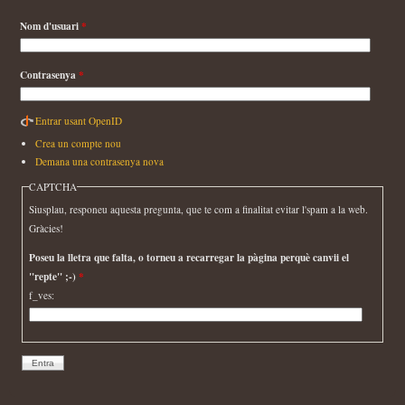
Nom d'usuari
*
Contrasenya
*
Entrar usant OpenID
Crea un compte nou
Demana una contrasenya nova
CAPTCHA
Siusplau, responeu aquesta pregunta, que te com a finalitat evitar l'spam a la web.
Gràcies!
Poseu la lletra que falta, o torneu a recarregar la pàgina perquè canvii el
"repte" ;-)
*
f_ves: