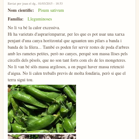
Enviat per
joan
el dg., 01/03/2015 - 18:53
Nom científic:
Pisum sativum
Família:
Lleguminoses
No li va bé la calor excessiva.
Hi ha varietats d'asprar/emparrar, per les que es pot usar una xarxa
penjant d'una canya horitzontal que aguanten uns pilars a banda i
banda de la filera... També es poden fer servir restes de poda d'arbres
amb les rametes petites, però no canyes, perquè son massa llises pels
circells dels pèsols, que no son tant forts com els de les mongeteres.
No li van bé sòls massa argilosos, a on pugui haver massa retenció
d'aigua. No li calen treballs previs de molta fondària, però si que el
terra sigui tou.