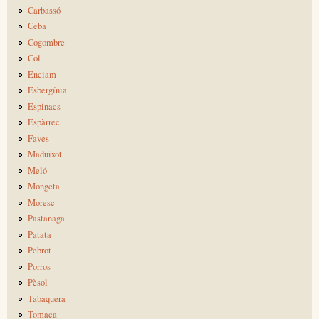
Carbassó
Ceba
Cogombre
Col
Enciam
Esbergínia
Espinacs
Espàrrec
Faves
Maduixot
Meló
Mongeta
Moresc
Pastanaga
Patata
Pebrot
Porros
Pèsol
Tabaquera
Tomaca