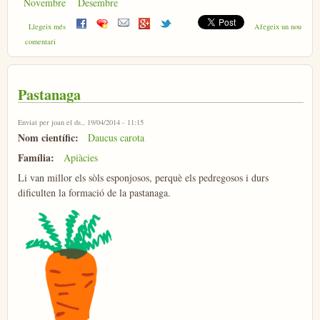
Novembre
Desembre
sobre Espinacs
Llegeix més
Afegeix un nou
comentari
Pastanaga
Enviat per
joan
el ds., 19/04/2014 - 11:15
Nom científic:
Daucus carota
Família:
Apiàcies
Li van millor els sòls esponjosos, perquè els pedregosos i durs
dificulten la formació de la pastanaga.