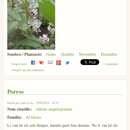
Sembra / Plantació:
Gener
Octubre
Novembre
Desembre
sobre Faves
Llegeix més
1 comentari
Afegeix un nou comentari
Porros
Enviat per
joan
el dg., 25/05/2014 - 22:35
Nom científic:
Allium ampeloprasum
Família:
Al·liàcies
Li van bé els sols flonjos, humits però ben drenats. No li van bé els