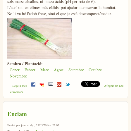
sols massa alcallns, ni massa àcids (pH per sota de 6).
L'acolxat, en climes més càlids, pot ajudar a conservar la humitat.
No li va bé l'adob fresc, sinó el que ja està descomposat/madur.
Sembra / Plantació:
Gener
Febrer
Març
Agost
Setembre
Octubre
Novembre
sobre Porros
Llegeix més
Afegeix un nou
comentari
Enciam
Enviat per
joan
el dg., 25/05/2014 - 22:05