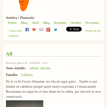
Sembra / Plantació:
Febrer
Març
Abril
Maig
Setembre
Octubre
Novembre
sobre Pastanaga
Llegeix més
Afegeix un nou
comentari
All
Enviat per
joan
el ds., 12/04/2014 - 14:17
Nom científic:
Allium sativum
Família:
Liliàcies
No li va bé l'excès d'humitat: no s'ha de regar gaire... També es pot
plantar en caballons perquè quedi menys exposada a l'enxarcament.
Recomanen no regar-los el mes abans de la collita, per afavorir la seva
conservació.