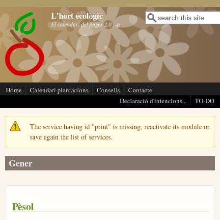
Vés al contingut
L'hort ecològic
Cerca
Formulari de cerca
El calendari del pages 2.0 :-p
Home
Calendari plantacions
Consells
Contacte
Declaració d'intencions...
TO-DO
The service having id "print" is missing, reactivate its module or
Missatge d'avís
save again the list of services.
Gener
Pèsol