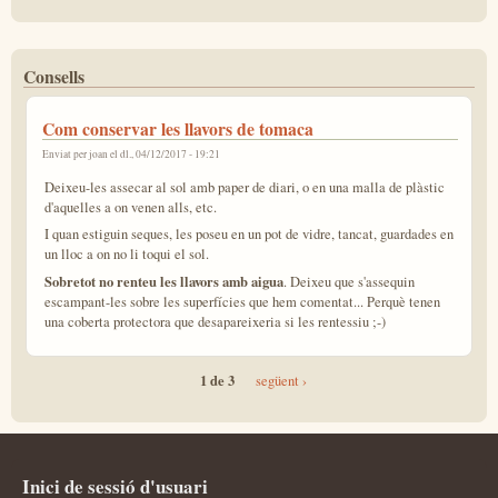
Consells
Com conservar les llavors de tomaca
Enviat per
joan
el dl., 04/12/2017 - 19:21
Deixeu-les assecar al sol amb paper de diari, o en una malla de plàstic
d'aquelles a on venen alls, etc.
I quan estiguin seques, les poseu en un pot de vidre, tancat, guardades en
un lloc a on no li toqui el sol.
Sobretot no renteu les llavors amb aigua
. Deixeu que s'assequin
escampant-les sobre les superfícies que hem comentat... Perquè tenen
una coberta protectora que desapareixeria si les rentessiu ;-)
1 de 3
següent ›
Inici de sessió d'usuari