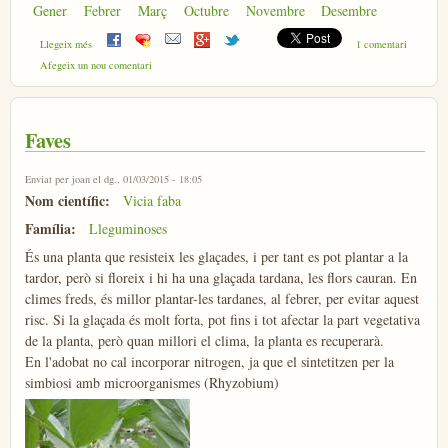
Gener
Febrer
Març
Octubre
Novembre
Desembre
sobre Pèsol
Llegeix més
1 comentari
Afegeix un nou comentari
Faves
Enviat per
joan
el dg., 01/03/2015 - 18:05
Nom científic:
Vicia faba
Família:
Lleguminoses
És una planta que resisteix les glaçades, i per tant es pot plantar a la
tardor, però si floreix i hi ha una glaçada tardana, les flors cauran. En
climes freds, és millor plantar-les tardanes, al febrer, per evitar aquest
risc. Si la glaçada és molt forta, pot fins i tot afectar la part vegetativa
de la planta, però quan millori el clima, la planta es recuperarà.
En l'adobat no cal incorporar nitrogen, ja que el sintetitzen per la
simbiosi amb microorganismes (Rhyzobium)