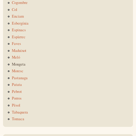
Cogombre
Col
Enciam
Esbergínia
Espinacs
Espàrrec
Faves
Maduixot
Meló
Mongeta
Moresc
Pastanaga
Patata
Pebrot
Porros
Pèsol
Tabaquera
Tomaca