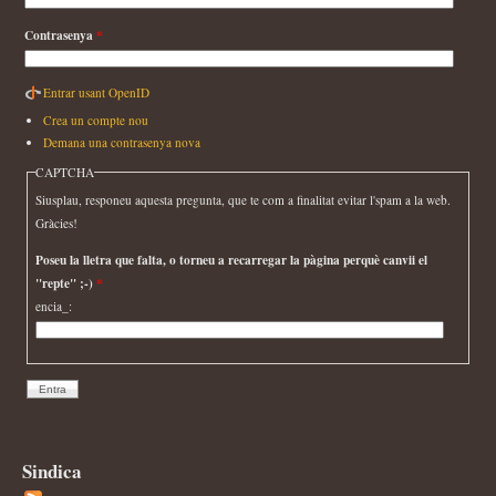
Contrasenya
*
Entrar usant OpenID
Crea un compte nou
Demana una contrasenya nova
CAPTCHA
Siusplau, responeu aquesta pregunta, que te com a finalitat evitar l'spam a la web.
Gràcies!
Poseu la lletra que falta, o torneu a recarregar la pàgina perquè canvii el
"repte" ;-)
*
encia_:
Sindica