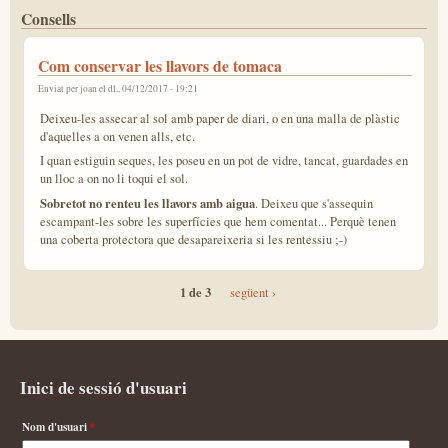
Consells
Com conservar les llavors de tomaca
Enviat per
joan
el dl., 04/12/2017 - 19:21
Deixeu-les assecar al sol amb paper de diari, o en una malla de plàstic
d'aquelles a on venen alls, etc.
I quan estiguin seques, les poseu en un pot de vidre, tancat, guardades en
un lloc a on no li toqui el sol.
Sobretot no renteu les llavors amb aigua
. Deixeu que s'assequin
escampant-les sobre les superfícies que hem comentat... Perquè tenen
una coberta protectora que desapareixeria si les rentessiu ;-)
1 de 3
següent ›
Inici de sessió d'usuari
Nom d'usuari
*