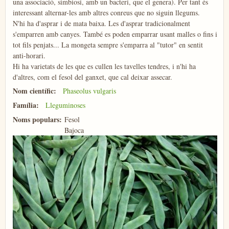
una associació, simbiosi, amb un bacteri, que el genera). Per tant és
interessant alternar-les amb altres conreus que no siguin llegums.
N'hi ha d'asprar i de mata baixa. Les d'asprar tradicionalment
s'emparren amb canyes. També es poden emparrar usant malles o fins i
tot fils penjats... La mongeta sempre s'emparra al "tutor" en sentit
anti-horari.
Hi ha varietats de les que es cullen les tavelles tendres, i n'hi ha
d'altres, com el fesol del ganxet, que cal deixar assecar.
Nom científic:
Phaseolus vulgaris
Família:
Lleguminoses
Noms populars:
Fesol
Bajoca