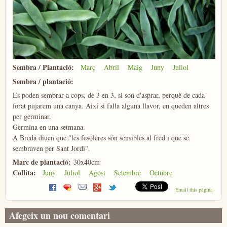
Sembra / Plantació:
Març
Abril
Maig
Juny
Juliol
Sembra / plantació:
Es poden sembrar a cops, de 3 en 3, si son d'asprar, perquè de cada
forat pujarem una canya. Així si falla alguna llavor, en queden altres
per germinar.
Germina en una setmana.
A Breda diuen que "les fesoleres són sensibles al fred i que se
sembraven per Sant Jordi".
Marc de plantació:
30x40cm
Collita:
Juny
Juliol
Agost
Setembre
Octubre
Email this pàgina
Afegeix un nou comentari