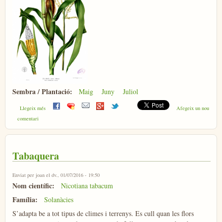
Sembra / Plantació:
Maig
Juny
Juliol
sobre Moresc
Llegeix més
Afegeix un nou
comentari
Tabaquera
Enviat per
joan
el dv., 01/07/2016 - 19:50
Nom científic:
Nicotiana tabacum
Família:
Solanàcies
S’adapta be a tot tipus de climes i terrenys. Es cull quan les flors