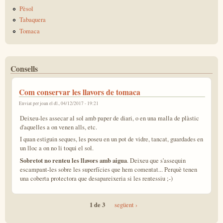
Pèsol
Tabaquera
Tomaca
Consells
Com conservar les llavors de tomaca
Enviat per
joan
el dl., 04/12/2017 - 19:21
Deixeu-les assecar al sol amb paper de diari, o en una malla de plàstic
d'aquelles a on venen alls, etc.
I quan estiguin seques, les poseu en un pot de vidre, tancat, guardades en
un lloc a on no li toqui el sol.
Sobretot no renteu les llavors amb aigua
. Deixeu que s'assequin
escampant-les sobre les superfícies que hem comentat... Perquè tenen
una coberta protectora que desapareixeria si les rentessiu ;-)
1 de 3
següent ›