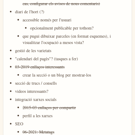
cas, configurar els avisos de nous comentaris)
diari de l'hort (?)
accessible només per l'usuari
opcionalment publicable per tothom?
que pugui dibuixar parceles (en format esquemes), i
visualitzar l'ocupació a mesos vista?
gestió de les varietats
"calendari del pagès"? (tasques a fer)
03-2019 enllaços interessants
crear la secció o un blog per mostrar-los
secció de trucs / consells
videos interessants?
integració xarxes socials
2015-03 enllaços per compartir
perfil a les xarxes
SEO
06-2021: Metatags