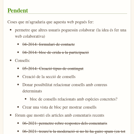
Pendent
Coses que m'agradaria que aquesta web pogués fer:
permetre que altres usuaris poguessin colaborar (la idea és fer una
web colaborativa)
04-2014: formulari de contacte
04-2014: bloc de crida a la participació
​Consells:
​05-2014: Creació tipus de contingut
Creació de la secció de consells
Donar possibilitat relacionar consells amb conreus
determinats
​bloc de consells relacionats amb espècies concretes?
Crear una vista de bloc per mostrar consells
fòrum que mostri els articles amb comentaris recents
06-2021: permetre rebre respostes dels comentaris
06-2021: treure'n la moderació si no hi ha gaire spam (en tot