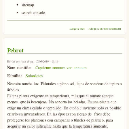
sitemap
search console
sobre Pendent
Llegeix més
Afegeix un nou comentari
Pebrot
Enviat per
joan
el dg., 17/03/2019 - 11:19
Nom científic:
Capsicum annuum var. annuum
Família:
Solanàcies
Necesita mucha luz. Plántalos a pleno sol, lejos de sombras de tapias o
árboles.
Es una planta exigente en temperatura, más que el tomate aunque
menos que la berenjena. No soporta las heladas, Es una planta que
exige un clima cálido o templado. En otoño e invierno sólo es posible
criarlo en invernaderos. En las épocas con riesgo de fríos debe
protegerse los plantones con campanas o túneles de plástico, para
asegurar un calor suficiente hasta que la temperatura aumente.