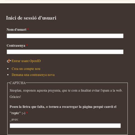
Inici de sessió d'usuari
Nom d'usuari
*
Contrasenya
*
Entrar usant OpenID
Crea un compte nou
Demana una contrasenya nova
CAPTCHA
Siusplau, responeu aquesta pregunta, que te com a finalitat evitar l'spam a la web.
Gràcies!
Poseu la lletra que falta, o torneu a recarregar la pàgina perquè canvii el
"repte" ;-)
*
_aves: