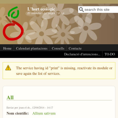
Vés al contingut
L'hort ecològic
Cerca
Formulari de cerca
El calendari del pages 2.0 :-p
Home
Calendari plantacions
Consells
Contacte
Declaració d'intencions...
TO-DO
The service having id "print" is missing, reactivate its module or
Missatge d'avís
save again the list of services.
All
Enviat per
joan
el ds., 12/04/2014 - 14:17
Nom científic:
Allium sativum