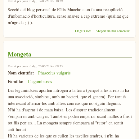
Enviat per
joan
el dg., 17/03/2019 - 10:39
Secció del blog personal de Félix Maocho a on fa una recopilació
d'informació d'horticultura, sense anar-se a cap extremo (qualitat que
m'agrada ;-) ).
sobre Blog de Félix Maocho
Llegeix més
Afegeix un nou comentari
Mongeta
Enviat per
joan
el dg., 25/05/2014 - 09:33
Nom científic:
Phaseolus vulgaris
Família:
Lleguminoses
Les leguminàcies aporten nitrogen a la terra (perquè a les arrels hi ha
una associació, simbiosi, amb un bacteri, que el genera). Per tant és
interessant alternar-les amb altres conreus que no siguin llegums.
N'hi ha d'asprar i de mata baixa. Les d'asprar tradicionalment
s'emparren amb canyes. També es poden emparrar usant malles o fins i
tot fils penjats... La mongeta sempre s'emparra al "tutor" en sentit
anti-horari.
Hi ha varietats de les que es cullen les tavelles tendres, i n'hi ha