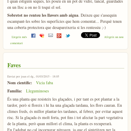
I quan estiguin seques, les poseu en un pot de vidre, tancat, guardades
en un lloc a on no li toqui el sol.
Sobretot no renteu les llavors amb aigua
. Deixeu que s'assequin
escampant-les sobre les superfícies que hem comentat... Perquè tenen
una coberta protectora que desapareixeria si les rentessiu ;-)
sobre Com conservar les llavors de tomaca
Llegeix més
Afegeix un nou
comentari
Faves
Enviat per
joan
el dg., 01/03/2015 - 18:05
Nom científic:
Vicia faba
Família:
Lleguminoses
És una planta que resisteix les glaçades, i per tant es pot plantar a la
tardor, però si floreix i hi ha una glaçada tardana, les flors cauran. En
climes freds, és millor plantar-les tardanes, al febrer, per evitar aquest
risc. Si la glaçada és molt forta, pot fins i tot afectar la part vegetativa
de la planta, però quan millori el clima, la planta es recuperarà.
En l'adobat no cal incorporar nitrogen, ja que el sintetitzen per la