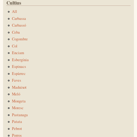
Cultius
All
Carbassa
Carbassó
Ceba
Cogombre
Col
Enciam
Esbergínia
Espinacs
Espàrrec
Faves
Maduixot
Meló
Mongeta
Moresc
Pastanaga
Patata
Pebrot
Porros