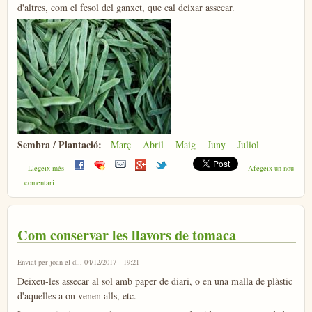
d'altres, com el fesol del ganxet, que cal deixar assecar.
Sembra / Plantació:
Març
Abril
Maig
Juny
Juliol
sobre Mongeta
Llegeix més
Afegeix un nou
comentari
Com conservar les llavors de tomaca
Enviat per
joan
el dl., 04/12/2017 - 19:21
Deixeu-les assecar al sol amb paper de diari, o en una malla de plàstic
d'aquelles a on venen alls, etc.