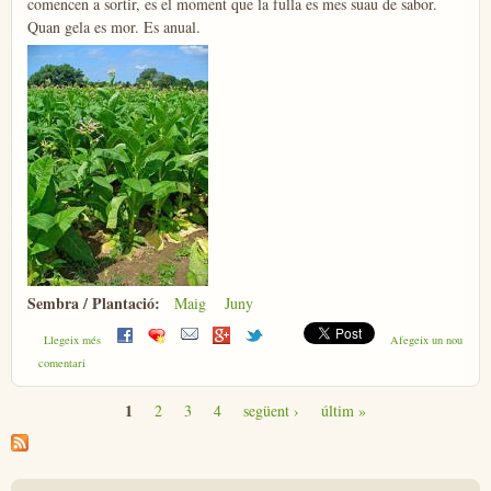
comencen a sortir, es el moment que la fulla es mes suau de sabor.
Quan gela es mor. Es anual.
Sembra / Plantació:
Maig
Juny
sobre Tabaquera
Llegeix més
Afegeix un nou
comentari
1
2
3
4
següent ›
últim »
Pàgines