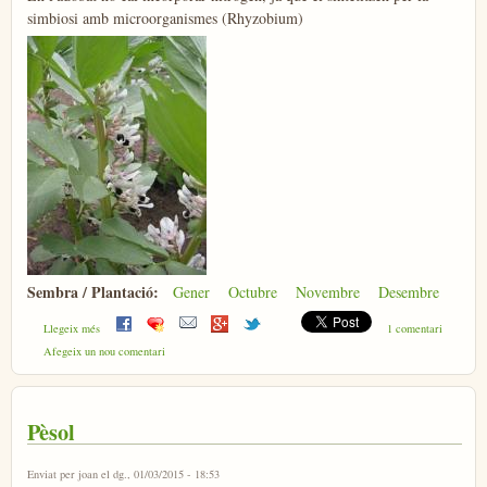
simbiosi amb microorganismes (Rhyzobium)
Sembra / Plantació:
Gener
Octubre
Novembre
Desembre
sobre Faves
Llegeix més
1 comentari
Afegeix un nou comentari
Pèsol
Enviat per
joan
el dg., 01/03/2015 - 18:53