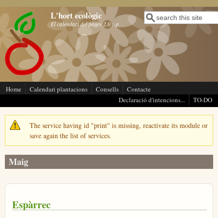
Vés al contingut
L'hort ecològic
Cerca
Formulari de cerca
El calendari del pages 2.0 :-p
Home
Calendari plantacions
Consells
Contacte
Declaració d'intencions...
TO-DO
The service having id "print" is missing, reactivate its module or
Missatge d'avís
save again the list of services.
Maig
Espàrrec