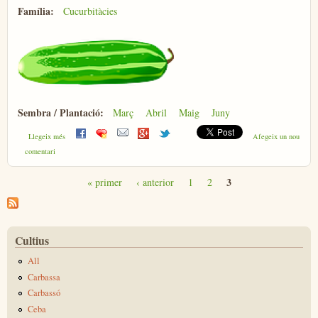
Família:
Cucurbitàcies
Sembra / Plantació:
Març
Abril
Maig
Juny
sobre Cogombre
Llegeix més
Afegeix un nou
comentari
3
« primer
‹ anterior
1
2
Pàgines
Cultius
All
Carbassa
Carbassó
Ceba