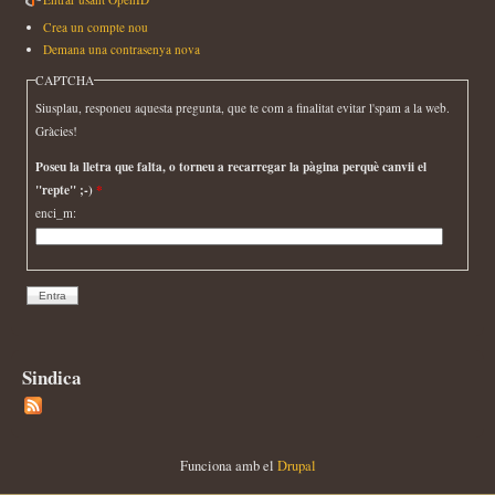
Crea un compte nou
Demana una contrasenya nova
CAPTCHA
Siusplau, responeu aquesta pregunta, que te com a finalitat evitar l'spam a la web.
Gràcies!
Poseu la lletra que falta, o torneu a recarregar la pàgina perquè canvii el
"repte" ;-)
*
enci_m:
Sindica
Funciona amb el
Drupal