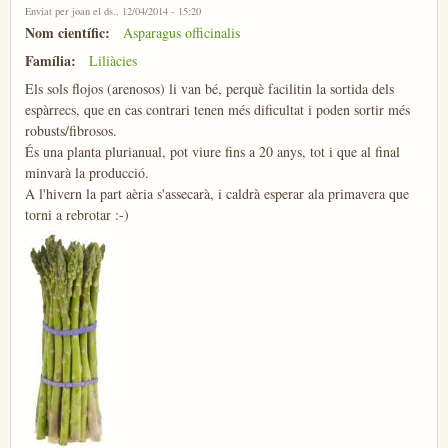
Enviat per
joan
el ds., 12/04/2014 - 15:20
Nom científic:
Asparagus officinalis
Família:
Liliàcies
Els sols flojos (arenosos) li van bé, perquè facilitin la sortida dels
espàrrecs, que en cas contrari tenen més dificultat i poden sortir més
robusts/fibrosos.
És una planta plurianual, pot viure fins a 20 anys, tot i que al final
minvarà la producció.
A l'hivern la part aèria s'assecarà, i caldrà esperar ala primavera que
torni a rebrotar :-)