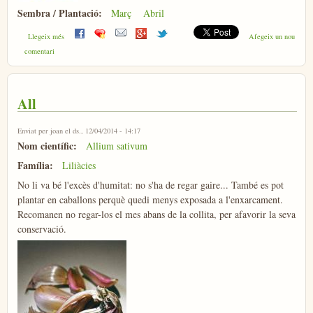
Sembra / Plantació:
Març
Abril
sobre Espàrrec
Llegeix més
Afegeix un nou
comentari
All
Enviat per
joan
el ds., 12/04/2014 - 14:17
Nom científic:
Allium sativum
Família:
Liliàcies
No li va bé l'excès d'humitat: no s'ha de regar gaire... També es pot
plantar en caballons perquè quedi menys exposada a l'enxarcament.
Recomanen no regar-los el mes abans de la collita, per afavorir la seva
conservació.