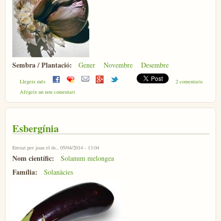
Sembra / Plantació:
Gener
Novembre
Desembre
sobre All
Llegeix més
2 comentaris
Afegeix un nou comentari
Esbergínia
Enviat per
joan
el ds., 05/04/2014 - 13:04
Nom científic:
Solanum melongea
Família:
Solanàcies