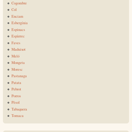
Cogombre
Col
Enciam
Esbergínia
Espinacs
Espàrrec
Faves
Maduixot
Meló
Mongeta
Moresc
Pastanaga
Patata
Pebrot
Porros
Pèsol
Tabaquera
Tomaca