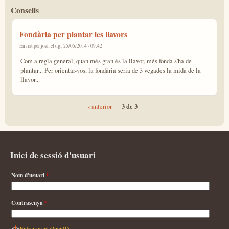
Consells
Fondària per plantar les llavors
Enviat per
joan
el dg., 25/05/2014 - 09:42
Com a regla general, quan més gran és la llavor, més fonda s'ha de
plantar... Per orientar-vos, la fondària seria de 3 vegades la mida de la
llavor...
3 de 3
‹ anterior
Inici de sessió d'usuari
Nom d'usuari
*
Contrasenya
*
Entrar usant OpenID