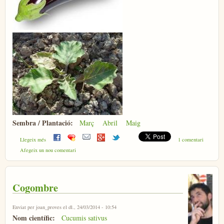
Sembra / Plantació:
Març
Abril
Maig
sobre Esbergínia
Llegeix més
1 comentari
Afegeix un nou comentari
Cogombre
Enviat per
joan_proves
el dl., 24/03/2014 - 10:54
Nom científic:
Cucumis sativus