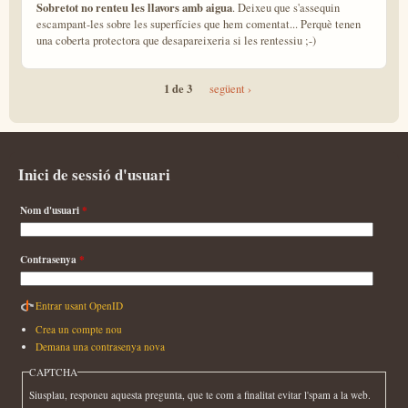
Sobretot no renteu les llavors amb aigua
. Deixeu que s'assequin
escampant-les sobre les superfícies que hem comentat... Perquè tenen
una coberta protectora que desapareixeria si les rentessiu ;-)
1 de 3
següent ›
Inici de sessió d'usuari
Nom d'usuari
*
Contrasenya
*
Entrar usant OpenID
Crea un compte nou
Demana una contrasenya nova
CAPTCHA
Siusplau, responeu aquesta pregunta, que te com a finalitat evitar l'spam a la web.