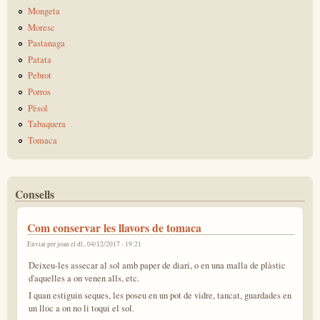
Mongeta
Moresc
Pastanaga
Patata
Pebrot
Porros
Pèsol
Tabaquera
Tomaca
Consells
Com conservar les llavors de tomaca
Enviat per
joan
el dl., 04/12/2017 - 19:21
Deixeu-les assecar al sol amb paper de diari, o en una malla de plàstic
d'aquelles a on venen alls, etc.
I quan estiguin seques, les poseu en un pot de vidre, tancat, guardades en
un lloc a on no li toqui el sol.