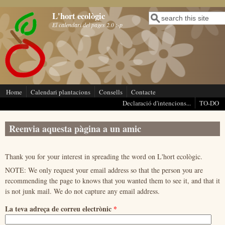
Vés al contingut
L'hort ecològic
Cerca
Formulari de cerca
El calendari del pages 2.0 :-p
Home
Calendari plantacions
Consells
Contacte
Declaració d'intencions...
TO-DO
Reenvia aquesta pàgina a un amic
Thank you for your interest in spreading the word on L'hort ecològic.
NOTE: We only request your email address so that the person you are
recommending the page to knows that you wanted them to see it, and that it
is not junk mail. We do not capture any email address.
La teva adreça de correu electrònic
*