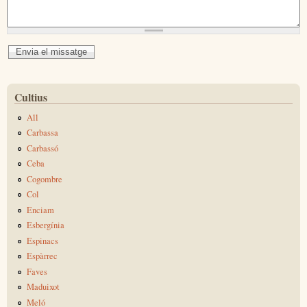
Cultius
All
Carbassa
Carbassó
Ceba
Cogombre
Col
Enciam
Esbergínia
Espinacs
Espàrrec
Faves
Maduixot
Meló