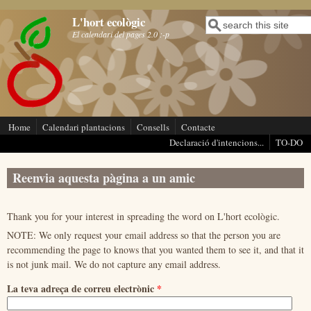
Vés al contingut
L'hort ecològic
Cerca
Formulari de cerca
El calendari del pages 2.0 :-p
Home
Calendari plantacions
Consells
Contacte
Declaració d'intencions...
TO-DO
Reenvia aquesta pàgina a un amic
Thank you for your interest in spreading the word on L'hort ecològic.
NOTE: We only request your email address so that the person you are
recommending the page to knows that you wanted them to see it, and that it
is not junk mail. We do not capture any email address.
La teva adreça de correu electrònic
*