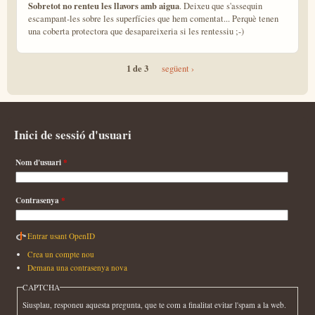
Sobretot no renteu les llavors amb aigua
. Deixeu que s'assequin
escampant-les sobre les superfícies que hem comentat... Perquè tenen
una coberta protectora que desapareixeria si les rentessiu ;-)
1 de 3
següent ›
Inici de sessió d'usuari
Nom d'usuari
*
Contrasenya
*
Entrar usant OpenID
Crea un compte nou
Demana una contrasenya nova
CAPTCHA
Siusplau, responeu aquesta pregunta, que te com a finalitat evitar l'spam a la web.