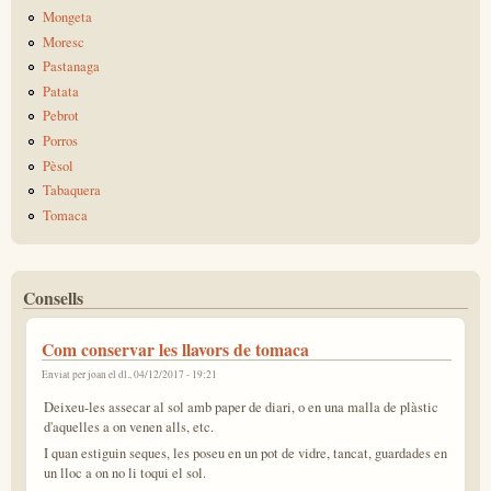
Mongeta
Moresc
Pastanaga
Patata
Pebrot
Porros
Pèsol
Tabaquera
Tomaca
Consells
Com conservar les llavors de tomaca
Enviat per
joan
el dl., 04/12/2017 - 19:21
Deixeu-les assecar al sol amb paper de diari, o en una malla de plàstic
d'aquelles a on venen alls, etc.
I quan estiguin seques, les poseu en un pot de vidre, tancat, guardades en
un lloc a on no li toqui el sol.