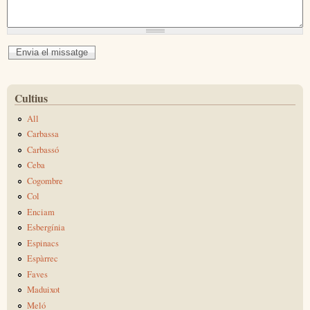
Cultius
All
Carbassa
Carbassó
Ceba
Cogombre
Col
Enciam
Esbergínia
Espinacs
Espàrrec
Faves
Maduixot
Meló