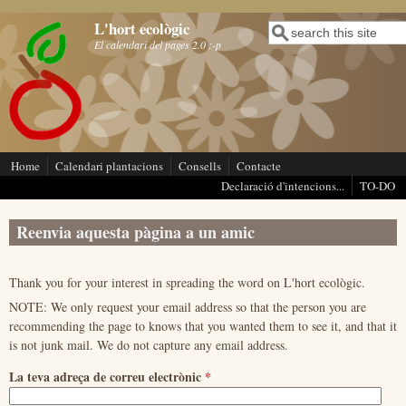
Vés al contingut
L'hort ecològic
Cerca
Formulari de cerca
El calendari del pages 2.0 :-p
Home
Calendari plantacions
Consells
Contacte
Declaració d'intencions...
TO-DO
Reenvia aquesta pàgina a un amic
Thank you for your interest in spreading the word on L'hort ecològic.
NOTE: We only request your email address so that the person you are
recommending the page to knows that you wanted them to see it, and that it
is not junk mail. We do not capture any email address.
La teva adreça de correu electrònic
*