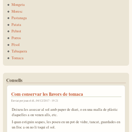
Mongeta
Moresc
Pastanaga
Patata
Pebrot
Porros
Pèsol
Tabaquera
Tomaca
Consells
Com conservar les llavors de tomaca
Enviat per
joan
el dl., 04/12/2017 - 19:21
Deixeu-les assecar al sol amb paper de diari, o en una malla de plàstic
d'aquelles a on venen alls, etc.
I quan estiguin seques, les poseu en un pot de vidre, tancat, guardades en
un lloc a on no li toqui el sol.