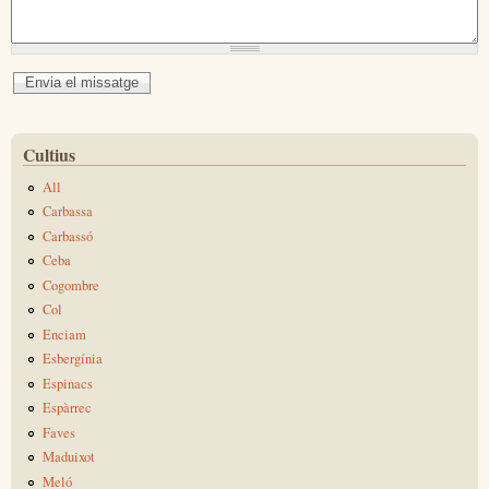
Cultius
All
Carbassa
Carbassó
Ceba
Cogombre
Col
Enciam
Esbergínia
Espinacs
Espàrrec
Faves
Maduixot
Meló