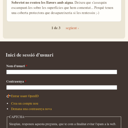
Sobretot no renteu les llavors amb aigua
. Deixeu que s'assequin
escampant-les sobre les superfícies que hem comentat... Perquè tenen
una coberta protectora que desapareixeria si les rentessiu ;-)
1 de 3
següent ›
Inici de sessió d'usuari
Nom d'usuari
*
Contrasenya
*
Entrar usant OpenID
Crea un compte nou
Demana una contrasenya nova
CAPTCHA
Siusplau, responeu aquesta pregunta, que te com a finalitat evitar l'spam a la web.